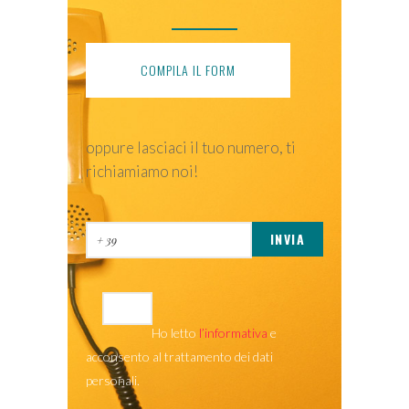
COMPILA IL FORM
oppure lasciaci il tuo numero, ti
richiamiamo noi!
Ho letto
l’informativa
e
acconsento al trattamento dei dati
personali.