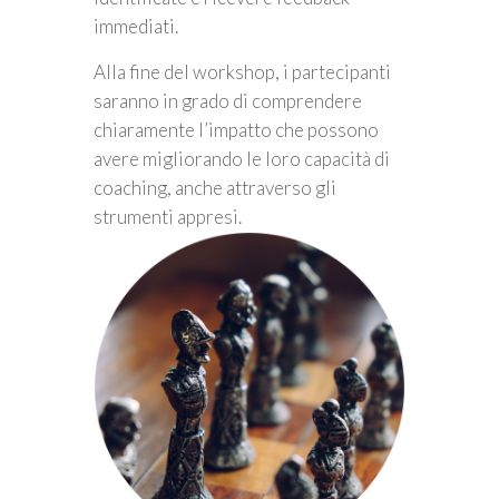
immediati.
Alla fine del workshop, i partecipanti
saranno in grado di comprendere
chiaramente l’impatto che possono
avere migliorando le loro capacità di
coaching, anche attraverso gli
strumenti appresi.