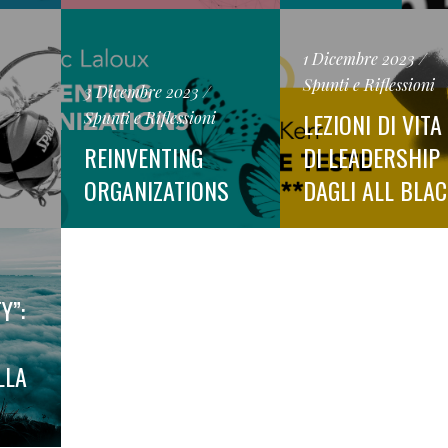
1 Dicembre 2023
Spunti e Riflessioni
3 Dicembre 2023
LEZIONI DI VITA
Spunti e Riflessioni
REINVENTING
DI LEADERSHIP
ORGANIZATIONS
DAGLI ALL BLA
Y”:
LLA