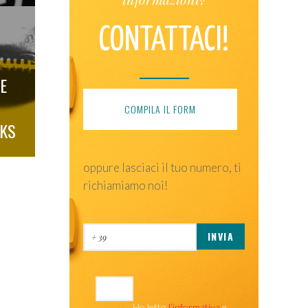
CONTATTACI!
 E
COMPILA IL FORM
CKS
oppure lasciaci il tuo numero, ti
richiamiamo noi!
Ho letto
l’informativa
e