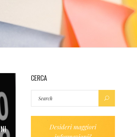
CERCA
Search
for:
Desideri maggiori
RNI
informazioni?