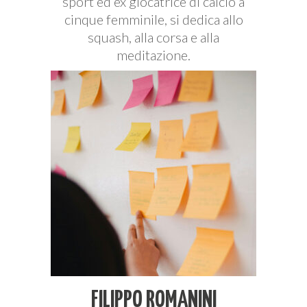
sport ed ex giocatrice di calcio a
cinque femminile, si dedica allo
squash, alla corsa e alla
meditazione.
FILIPPO ROMANINI