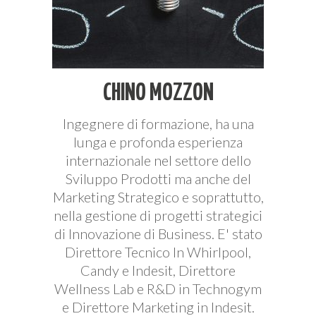
CHINO MOZZON
Ingegnere di formazione, ha una
lunga e profonda esperienza
internazionale nel settore dello
Sviluppo Prodotti ma anche del
Marketing Strategico e soprattutto,
nella gestione di progetti strategici
di Innovazione di Business. E' stato
Direttore Tecnico In Whirlpool,
Candy e Indesit, Direttore
Wellness Lab e R&D in Technogym
e Direttore Marketing in Indesit.