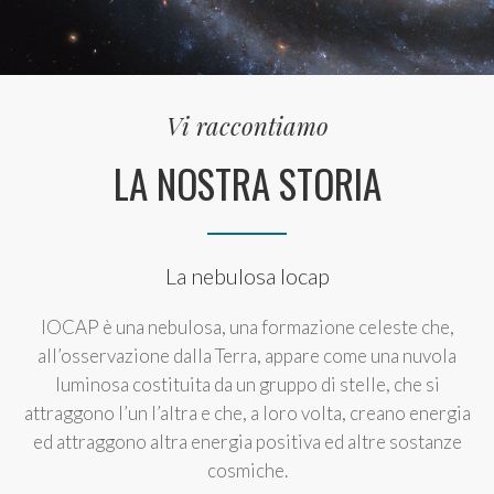
Vi raccontiamo
LA NOSTRA STORIA
La nebulosa Iocap
IOCAP è una nebulosa, una formazione celeste che,
all’osservazione dalla Terra, appare come una nuvola
luminosa costituita da un gruppo di stelle, che si
attraggono l’un l’altra e che, a loro volta, creano energia
ed attraggono altra energia positiva ed altre sostanze
cosmiche.