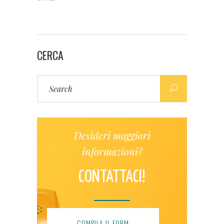
CERCA
Search
for:
Desideri maggiori
informazioni?
CONTATTACI!
COMPILA IL FORM