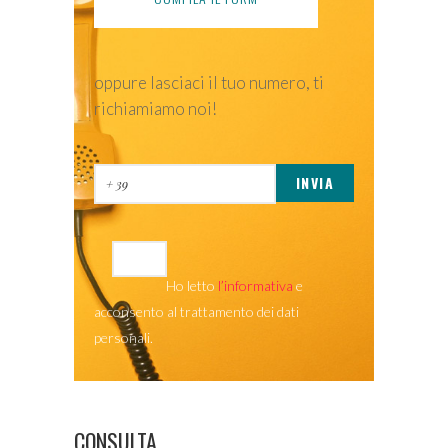
oppure lasciaci il tuo numero, ti
richiamiamo noi!
Ho letto
l’informativa
e
acconsento al trattamento dei dati
personali.
CONSULTA