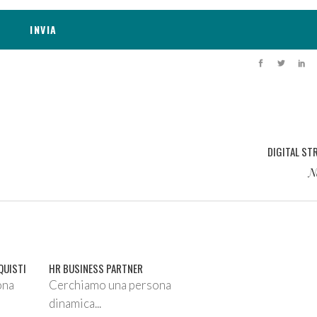
DIGITAL ST
N
QUISTI
HR BUSINESS PARTNER
ona
Cerchiamo una persona
dinamica...