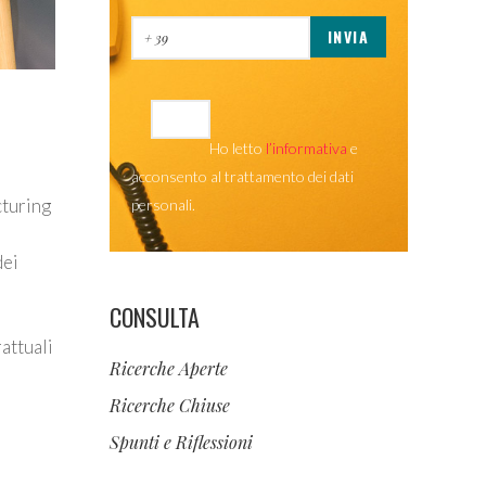
Ho letto
l’informativa
e
acconsento al trattamento dei dati
turing
personali.
dei
CONSULTA
attuali
Ricerche Aperte
Ricerche Chiuse
Spunti e Riflessioni