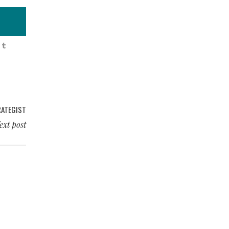
RATEGIST
ext post