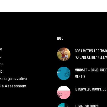
IDEE
e
COSA MOTIVA LE PERSO
o
“ANDARE OLTRE” NEL L
ne
MINDSET – CAMBIARE 
ip
MENTIS
a organizzativa
e e Assessment
IL CERVELLO COMPLICE
I PRIMI 90 GIORNI