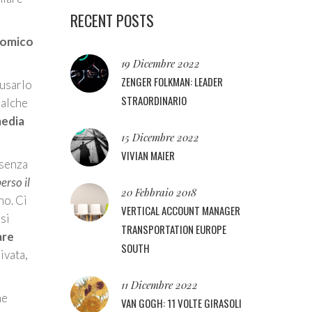
RECENT POSTS
onomico
19 Dicembre 2022
ZENGER FOLKMAN: LEADER
 usarlo
STRAORDINARIO
ualche
media
15 Dicembre 2022
VIVIAN MAIER
 senza
erso il
20 Febbraio 2018
no. Ci
VERTICAL ACCOUNT MANAGER
si
TRANSPORTATION EUROPE
are
SOUTH
ivata,
11 Dicembre 2022
he
VAN GOGH: 11 VOLTE GIRASOLI