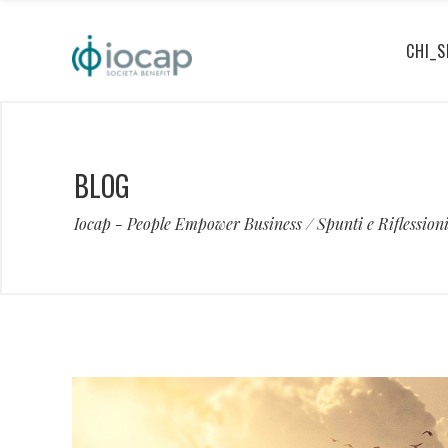
CHI_S
BLOG
Iocap - People Empower Business
/
Spunti e Riflession