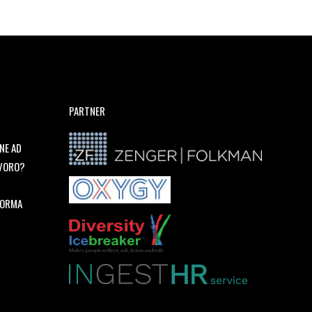
PARTNER
NE AD
AVORO?
FORMA