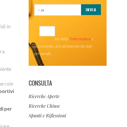
ldi in
Ho letto
l’informativa
e
acconsento al trattamento dei dati
bra
personali.
alente
CONSULTA
he role
portivi
Ricerche Aperte
Ricerche Chiuse
di per
Spunti e Riflessioni
hiare