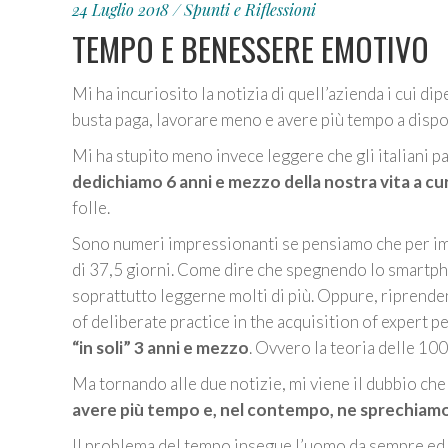
24 Luglio 2018
Spunti e Riflessioni
TEMPO E BENESSERE EMOTIVO
Mi ha incuriosito la notizia di quell’azienda i cui d
busta paga, lavorare meno e avere più tempo a dispo
Mi ha stupito meno invece leggere che gli italiani pa
dedichiamo 6 anni e mezzo della nostra vita a cu
folle.
Sono numeri impressionanti se pensiamo che per imp
di 37,5 giorni. Come dire che spegnendo lo smartph
soprattutto leggerne molti di più. Oppure, riprende
of deliberate practice in the acquisition of expert 
“in soli” 3 anni e mezzo
. Ovvero la teoria delle 10
Ma tornando alle due notizie, mi viene il dubbio che 
avere più tempo e, nel contempo, ne sprechiamo
Il problema del tempo insegue l’uomo da sempre ed 