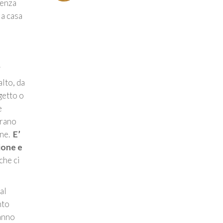
renza
 a casa
.
alto, da
getto o
e
erano
one.
E’
ione e
che ci
al
nto
ranno