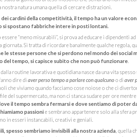
nostra natura umana quella di cercare distrazioni.
 dei cardini della competitività, il tempo ha un valore ec
 si spostano fabbriche intere in posti lontani.
no essere “meno misurabili”, si prova ad educare i dipendenti ad
la giornata. Si tratta di ricordare banalmente qualche regola, q
e le stesse persone che si perdono nel mondo dei social 
so del tempo, s
i capisce subito che non può funzionare
.
e dalla routine lavorativa e quotidiana nasce da una vita spesso
fanno dire di
aver perso tempo a parlare con qualcuno
o di
aver p
moli che viviamo quando facciamo cose noiose o che ci diverto
 file del supermercato, ma non ci stanca sudare per ore mentre 
 dove il tempo sembra fermarsi e dove sentiamo di poter d
 chiamiamo passioni
e sembrano appartenere solo alla sfera pr
 in esseri instancabili, creativi e geniali.
ili, spesso sembriamo invisibili alla nostra azienda
, quella c