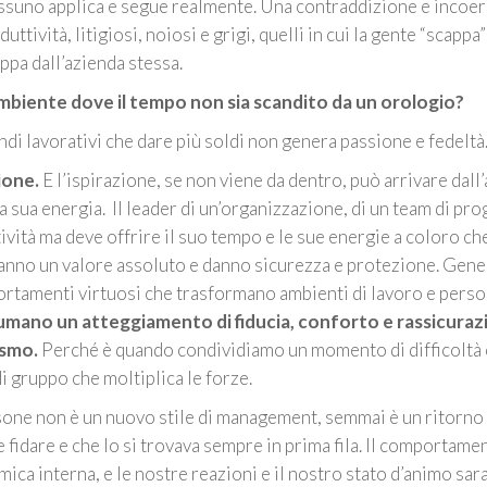
essuno applica e segue realmente. Una contraddizione e incoe
tività, litigiosi, noiosi e grigi, quelli in cui la gente “scappa”
ppa dall’azienda stessa.
mbiente dove il tempo non sia scandito da un orologio?
ndi lavorativi che dare più soldi non genera passione e fedeltà
zione.
E l’ispirazione, se non viene da dentro, può arrivare dall’
la sua energia. Il leader di un’organizzazione, di un team di pro
tività ma deve offrire il suo tempo e le sue energie a coloro ch
 hanno un valore assoluto e danno sicurezza e protezione. Gen
ortamenti virtuosi che trasformano ambienti di lavoro e pers
 umano un atteggiamento di fiducia, conforto e rassicuraz
uismo.
Perché è quando condividiamo un momento di difficoltà 
i gruppo che moltiplica le forze.
sone non è un nuovo stile di management, semmai è un ritorno 
 fidare e che lo si trovava sempre in prima fila. Il comportame
ica interna, e le nostre reazioni e il nostro stato d’animo sa