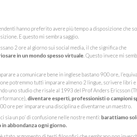
ipendenti hanno preferito avere più tempo a disposizione che so
sizione. E questo mi sembra saggio.
ssano 2 ore al giorno sui social media, il che significa che
riosare in un mondo spesso virtuale
. Questo invece mi sem
arare a comunicare bene in inglese bastano 900 ore, l’equiv
one potremmo tutti imparare almeno 2 lingue, scrivere libri e
ndo uno studio che risale al 1993 del Prof Anders Ericsson (T
performance),
diventare esperti, professionisti o campioni s
000 ore per imparare una disciplina e diventarne un maestro.
ci sia un po’ di confusione nelle nostre menti:
barattiamo sol
 in abbondanza ogni giorno.
è stato argomento di testi filosofici che sembrano non invecc