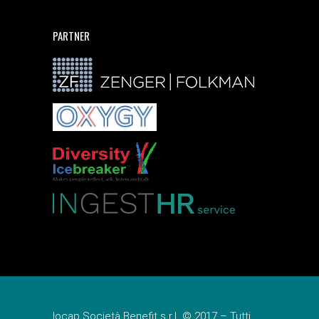
PARTNER
Iocap Società Benefit s.r.l. © 2017 – Tutti