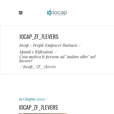
IOCAP_ZF_7LEVERS
Iocap - People Empower Business
/
Spunti e Riflessioni
/
Cosa motiva le persone ad "andare oltre" nel
lavoro?
/
Iocap_ZF_7levers
19 Giugno 2025
IOCAP_ZF_7LEVERS