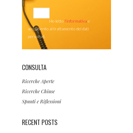
Ho letto
l’informativa
e
acconsento al trattamento dei dati
personali.
CONSULTA
Ricerche Aperte
Ricerche Chiuse
Spunti e Riflessioni
RECENT POSTS