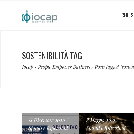
CHI_S
SOSTENIBILITÀ TAG
Iocap - People Empower Business
/
Posts tagged "sosten
18 Dicembre 2020
8 Maggio 2019
Spunti e Riflessioni
Spunti e Riflessioni