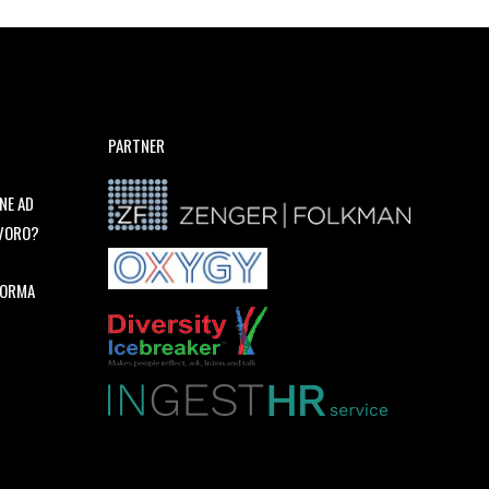
PARTNER
NE AD
AVORO?
FORMA