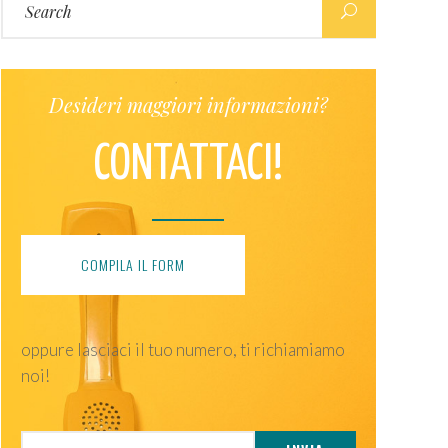
for:
Desideri maggiori informazioni?
CONTATTACI!
COMPILA IL FORM
oppure lasciaci il tuo numero, ti richiamiamo
noi!