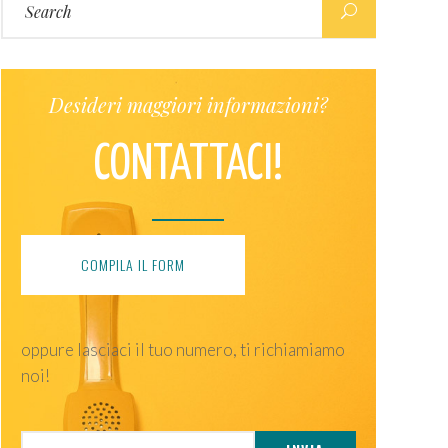
for:
Desideri maggiori informazioni?
CONTATTACI!
COMPILA IL FORM
oppure lasciaci il tuo numero, ti richiamiamo
noi!