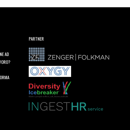
PARTNER
NE AD
AVORO?
FORMA