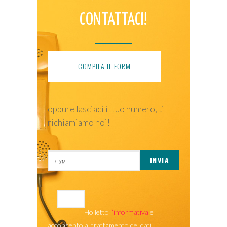
CONTATTACI!
COMPILA IL FORM
oppure lasciaci il tuo numero, ti
richiamiamo noi!
Ho letto
l’informativa
e
acconsento al trattamento dei dati