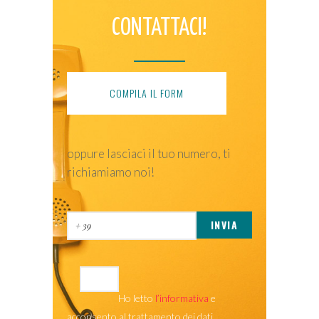
CONTATTACI!
COMPILA IL FORM
oppure lasciaci il tuo numero, ti
richiamiamo noi!
Ho letto
l’informativa
e
acconsento al trattamento dei dati