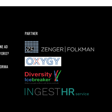
PARTNER
NE AD
AVORO?
FORMA