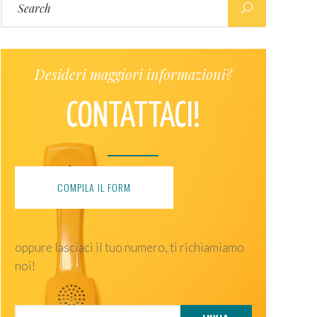
for:
Desideri maggiori informazioni?
CONTATTACI!
COMPILA IL FORM
oppure lasciaci il tuo numero, ti richiamiamo
noi!