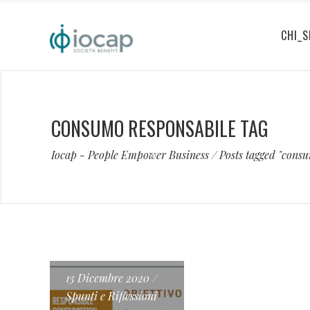
CHI_S
CONSUMO RESPONSABILE TAG
Iocap - People Empower Business
/
Posts tagged "cons
13 Dicembre 2020
Spunti e Riflessioni