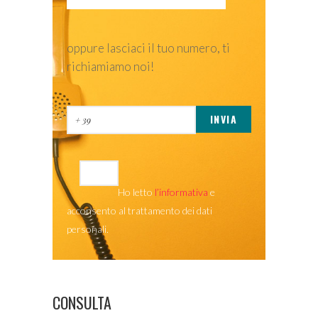
oppure lasciaci il tuo numero, ti
richiamiamo noi!
Ho letto
l’informativa
e
acconsento al trattamento dei dati
personali.
CONSULTA