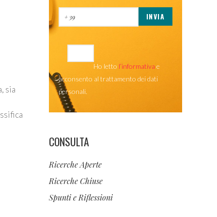
Ho letto
l’informativa
e
acconsento al trattamento dei dati
, sia
personali.
ssifica
CONSULTA
Ricerche Aperte
Ricerche Chiuse
Spunti e Riflessioni