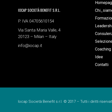
Homepag
IOCAP SOCIETÀ BENEFIT S.R.L.
Chi_siam
Formazio
P. IVA 04705610154
Leadersh
Via Santa Maria Valle, 4
Consulenz
20123 – Milan – Italy
Selezion
info@iocap.it
Coaching
Idee
Contatti
Iocap Società Benefit s.r.l. © 2017 – Tutti i diritti riservat