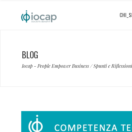
CHI_S
BLOG
Iocap - People Empower Business
/
Spunti e Riflession