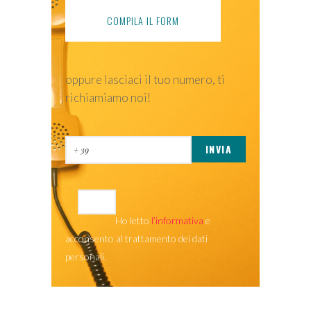
COMPILA IL FORM
oppure lasciaci il tuo numero, ti
richiamiamo noi!
Ho letto
l’informativa
e
acconsento al trattamento dei dati
personali.