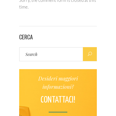
Sorry, the comment form is closed at this
time.
CERCA
Search
for:
Desideri maggiori
informazioni?
CONTATTACI!