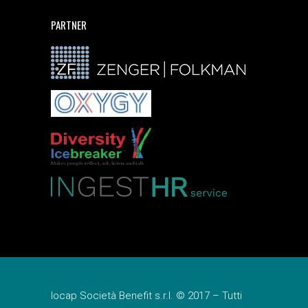
PARTNER
Iocap Società Benefit s.r.l. © 2017 – Tutti