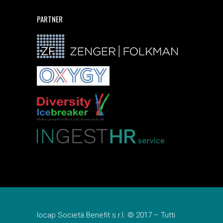
PARTNER
Iocap Società Benefit s.r.l. © 2017 – Tutti