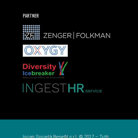
PARTNER
Iocap Società Benefit s.r.l. © 2017 – Tutti