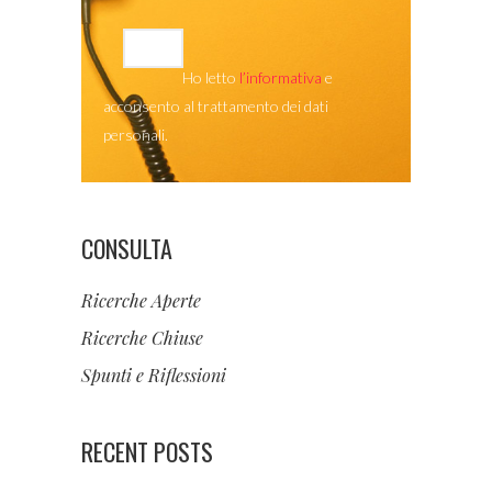
Ho letto
l’informativa
e
acconsento al trattamento dei dati
personali.
CONSULTA
Ricerche Aperte
Ricerche Chiuse
Spunti e Riflessioni
RECENT POSTS