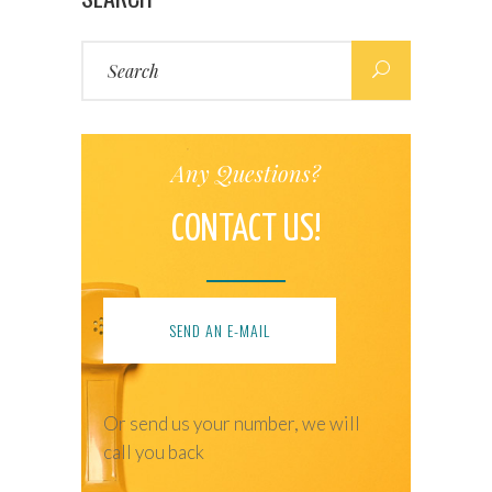
Search
for:
Any Questions?
CONTACT US!
SEND AN E-MAIL
Or send us your number, we will
call you back