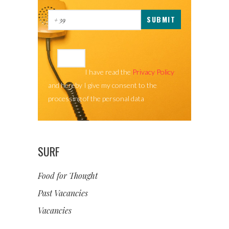
I have read the
Privacy Policy
and hereby I give my consent to the
processing of the personal data
SURF
Food for Thought
Past Vacancies
Vacancies