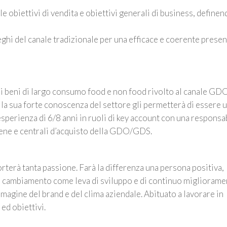
 obiettivi di vendita e obiettivi generali di business, definen
eghi del canale tradizionale per una efficace e coerente presen
di beni di largo consumo food e non food rivolto al canale G
a sua forte conoscenza del settore gli permetterà di essere 
esperienza
di 6/8 anni in ruoli di key account con una responsab
catene e centrali d’acquisto della GDO/GDS
.
orterà tanta
passione. Farà la differenza una persona positiva,
al cambiamento come leva di sviluppo
e di continuo migliorame
agine del brand e del clima aziendale. Abituato a lavorare in
ed obiettivi.