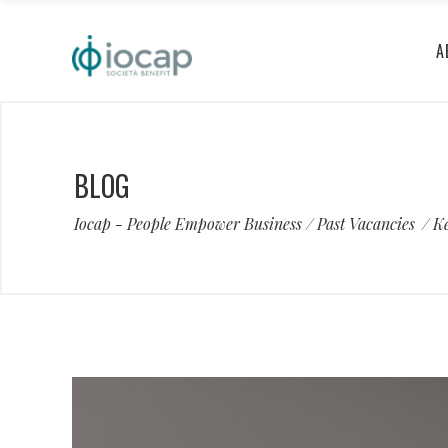
A
BLOG
Iocap - People Empower Business
/
Past Vacancies
/
K