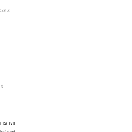
zzata
LICATIVO
ext post