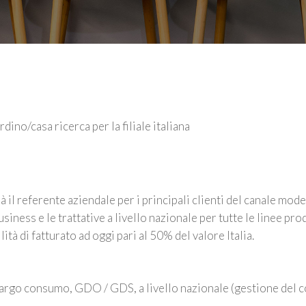
ino/casa ricerca per la filiale italiana
rà il referente aziendale per i principali clienti del canale mod
iness e le trattative a livello nazionale per tutte le linee pro
tà di fatturato ad oggi pari al 50% del valore Italia.
 largo consumo, GDO / GDS, a livello nazionale (gestione del 