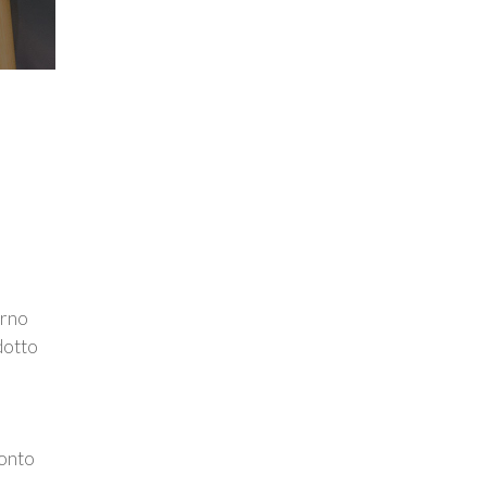
erno
dotto
conto