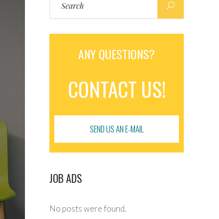
for:
ANY QUESTIONS?
CONTACT US!
SEND US AN E-MAIL
JOB ADS
No posts were found.