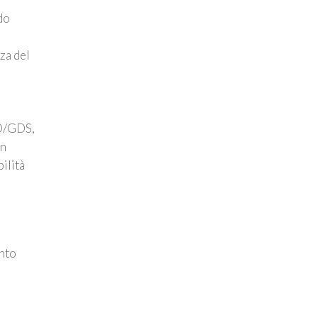
do
za del
DO/GDS,
un
ilità
nto