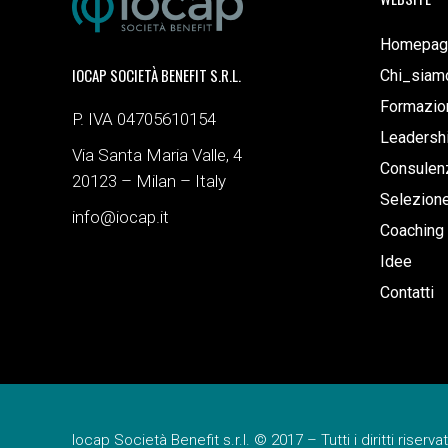
Homepag
IOCAP SOCIETÀ BENEFIT S.R.L.
Chi_siam
Formazio
P. IVA 04705610154
Leadersh
Via Santa Maria Valle, 4
Consulenz
20123 – Milan – Italy
Selezion
info@iocap.it
Coaching
Idee
Contatti
Iocap Società Benefit s.r.l. © 2017 – Tutti i diritti riservat