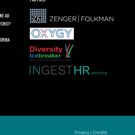
NE AD
AVORO?
FORMA
Privacy
|
Credits